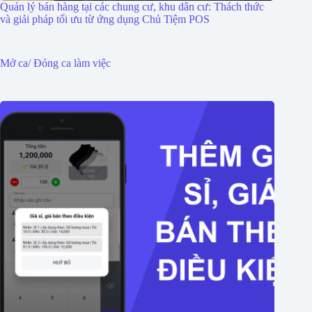
Quản lý bán hàng tại các chung cư, khu dân cư: Thách thức
và giải pháp tối ưu từ ứng dụng Chủ Tiệm POS
Mở ca/ Đóng ca làm việc