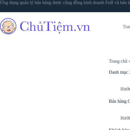
Ứng dụng quản lý bán hàng được cộng đồng kinh doanh FnB và bán l
Tra
Trang chủ
Danh mục
Hướn
Bán hàng O
Hướn