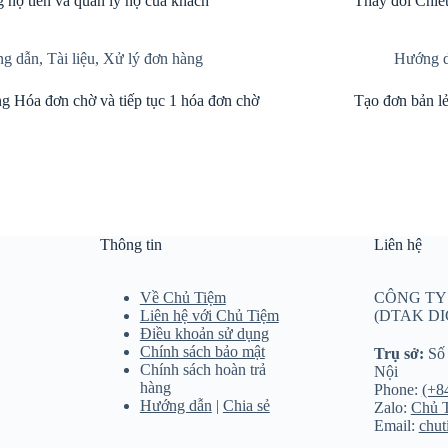
 nợ tiền và quản lý nợ của khách
Thay đổi Chiết
g dẫn
,
Tài liệu
,
Xử lý đơn hàng
Hướng 
g Hóa đơn chờ và tiếp tục 1 hóa đơn chờ
Tạo đơn bản lẻ
Thông tin
Liên hệ
Về Chủ Tiệm
CÔNG TY
Liên hệ với Chủ Tiệm
(DTAK DI
Điều khoản sử dụng
Chính sách bảo mật
Trụ sở:
Số 
Chính sách hoàn trả
Nội
hàng
Phone:
(+8
Hướng dẫn
|
Chia sẻ
Zalo:
Chủ T
Email:
chu