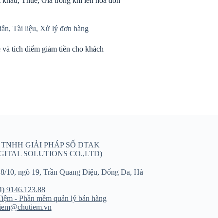
 khấu, Thuế, Giá trong khi lên hóa đơn
dẫn
,
Tài liệu
,
Xử lý đơn hàng
 và tích điểm giảm tiền cho khách
 TNHH GIẢI PHÁP SỐ DTAK
GITAL SOLUTIONS CO.,LTD)
8/10, ngõ 19, Trần Quang Diệu, Đống Đa, Hà
4) 9146.123.88
iệm - Phần mềm quản lý bán hàng
tiem@chutiem.vn