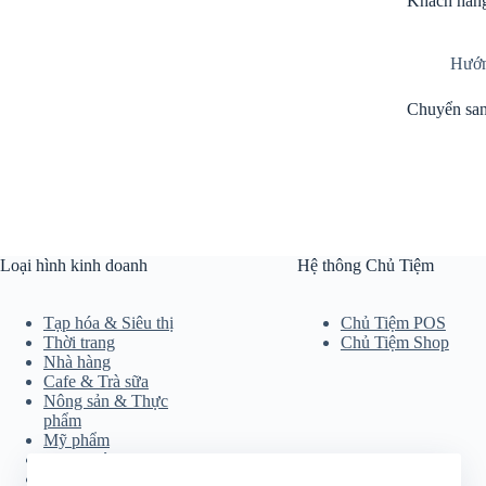
Khách hàng
Hướn
Chuyển san
Loại hình kinh doanh
Hệ thông Chủ Tiệm
Tạp hóa & Siêu thị
Chủ Tiệm POS
Thời trang
Chủ Tiệm Shop
Nhà hàng
Cafe & Trà sữa
Nông sản & Thực
phẩm
Mỹ phẩm
Mẹ & Bé
Tiệm bánh