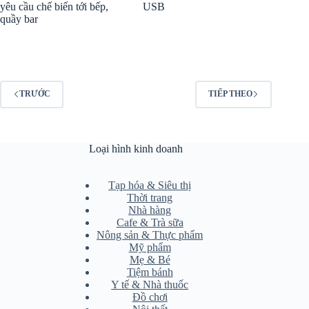
yêu cầu chế biến tới bếp,
USB
quầy bar
TRƯỚC
TIẾP THEO
Loại hình kinh doanh
Tạp hóa & Siêu thị
Thời trang
Nhà hàng
Cafe & Trà sữa
Nông sản & Thực phẩm
Mỹ phẩm
Mẹ & Bé
Tiệm bánh
Y tế & Nhà thuốc
Đồ chơi